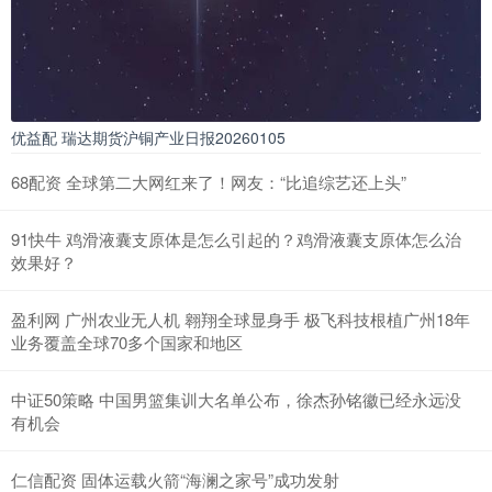
优益配 瑞达期货沪铜产业日报20260105
68配资 全球第二大网红来了！网友：“比追综艺还上头”
91快牛 鸡滑液囊支原体是怎么引起的？鸡滑液囊支原体怎么治
效果好？
盈利网 广州农业无人机 翱翔全球显身手 极飞科技根植广州18年
业务覆盖全球70多个国家和地区
中证50策略 中国男篮集训大名单公布，徐杰孙铭徽已经永远没
有机会
仁信配资 固体运载火箭“海澜之家号”成功发射