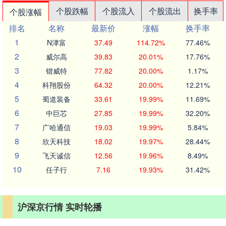
个股跌幅
个股流入
个股流出
换手率
个股涨幅
排名
名称
最新价
涨幅
换手率
1
N津富
37.49
114.72%
77.46%
2
威尔高
39.83
20.01%
17.76%
3
锴威特
77.82
20.00%
1.17%
4
科翔股份
64.32
20.00%
12.21%
5
蜀道装备
33.61
19.99%
11.69%
6
中巨芯
27.85
19.99%
32.20%
7
广哈通信
19.03
19.99%
5.84%
8
欣天科技
18.02
19.97%
28.44%
9
飞天诚信
12.56
19.96%
8.49%
10
任子行
7.16
19.93%
31.42%
沪深京行情 实时轮播