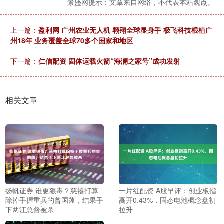
景盛网提示：文章来自网络，不代表本站观点。
上一篇：
盈利网 广州农业无人机 翱翔全球显身手 极飞科技根植广
州18年 业务覆盖全球70多个国家和地区
下一篇：
仁信配资 固体运载火箭“海澜之家号”成功发射
相关文章
扬帆证券 谁更狠毒？慈禧打算
一片红配资 A股早评：创业板指
除掉手握重兵的曾国藩，结果手
高开0.43%，固态电池概念盘初
下两江总督被杀
拉升