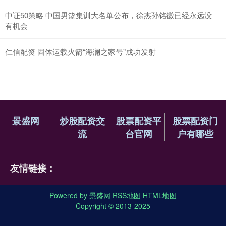
中证50策略 中国男篮集训大名单公布，徐杰孙铭徽已经永远没
有机会
仁信配资 固体运载火箭“海澜之家号”成功发射
景盛网
炒股配资交
股票配资平
股票配资门
流
台官网
户有哪些
友情链接：
Powered by
景盛网
RSS地图
HTML地图
Copyright
© 2013-2025