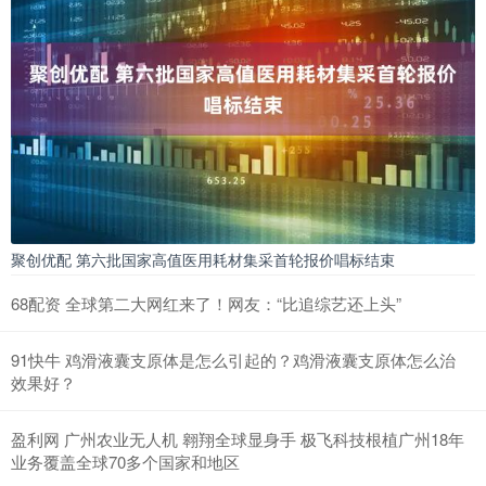
聚创优配 第六批国家高值医用耗材集采首轮报价唱标结束
68配资 全球第二大网红来了！网友：“比追综艺还上头”
91快牛 鸡滑液囊支原体是怎么引起的？鸡滑液囊支原体怎么治
效果好？
盈利网 广州农业无人机 翱翔全球显身手 极飞科技根植广州18年
业务覆盖全球70多个国家和地区