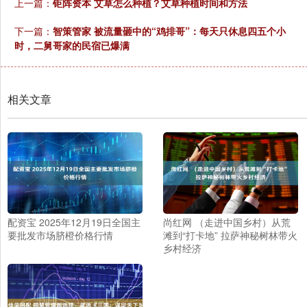
上一篇：
钜阵资本 艾草怎么种植？艾草种植时间和方法
下一篇：
智策管家 被流量砸中的“鸡排哥”：每天只休息四五个小
时，二舅哥家的民宿已爆满
相关文章
配资宝 2025年12月19日全国主
尚红网 （走进中国乡村）从荒
要批发市场脐橙价格行情
滩到“打卡地” 拉萨神秘树林带火
乡村经济