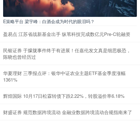
E策略平台 梁宇峰：白酒会成为时代的眼泪吗？
盈易点 江苏省战新基金出手 纵苇科技完成数亿元Pre-C轮融资
民银证券 于朦胧事件终于有进展！任嘉伦发文真是细思极恐，
陈晓也曾经历过
华夏理财 三季报点评：银华中证农业主题ETF基金季度涨幅
1361%
辉煌国际 10月17日松霖转债下跌2.22%，转股溢价率6.18%
财盛证券 规范数据跨境流动 金融业数据跨境流动合规指南来了