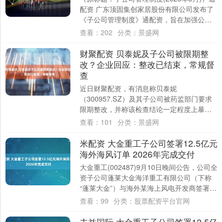
配资 广东顶固集创家居股份有限公司发布了
《子公司管理制度》通配资，旨在加强公司
对子公司的管理，确保其规范、高效运作....
查看：
202
分类：
景盛网
财聚配资 贝泰妮及子公司被限期整
改？企业回应：整改已结束，常规督
查
近日财聚配资，有消息称贝泰妮
（300957.SZ）及其子公司被药监部门要求
限期整改，并称该检查结论一定程度上暴露
了贝泰妮在生产经营或产品质量等方面存在
查看：
101
分类：
景盛网
一定的问题....
米配资 大金重工子公司签署12.5亿元
海外海风订单 2026年完成交付
大金重工(002487)9月10日晚间公告，公司全
资子公司蓬莱大金海洋重工有限公司（下称
“蓬莱大金”）与海外某海上风电开发商签署长
期锁产协议下的首个海上风电基....
查看：
99
分类：
股票配资平台官网
丰益国际 大金重工子公司签署12.5亿