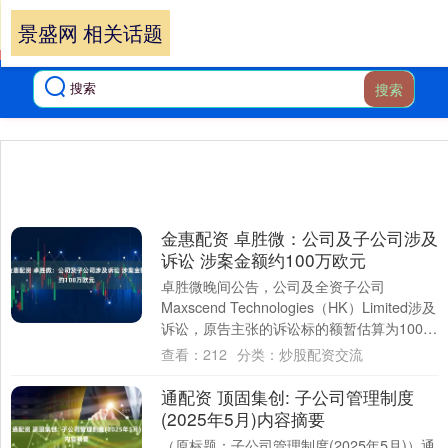
景盛网 相关话题
搜索
金惠配资 卓胜微：公司及子公司涉及
诉讼 涉案金额约100万欧元
卓胜微晚间公告，公司及全资子公司
Maxscend Technologies（HK）Limited涉及
诉讼，原告主张的诉讼标的额暂估算为100万
欧元（约合人民币8....
查看：
212
分类：
炒股配资交流
通配资 顶固集创: 子公司管理制度
(2025年5月)内容摘要
（原标题：子公司管理制度(2025年5月)）通