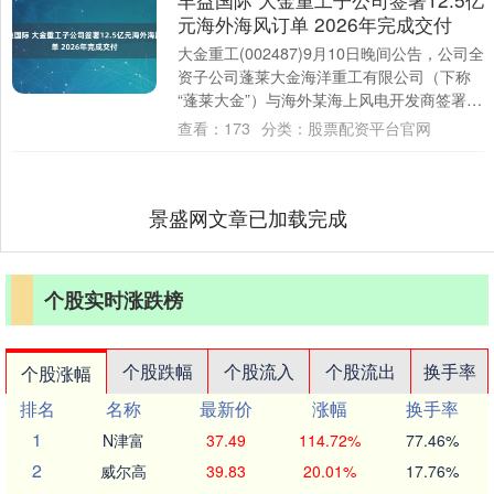
元海外海风订单 2026年完成交付
大金重工(002487)9月10日晚间公告，公司全
资子公司蓬莱大金海洋重工有限公司（下称
“蓬莱大金”）与海外某海上风电开发商签署长
期锁产协议下的首个海上风电基....
查看：
173
分类：
股票配资平台官网
景盛网文章已加载完成
个股实时涨跌榜
个股跌幅
个股流入
个股流出
换手率
个股涨幅
排名
名称
最新价
涨幅
换手率
1
N津富
37.49
114.72%
77.46%
2
威尔高
39.83
20.01%
17.76%