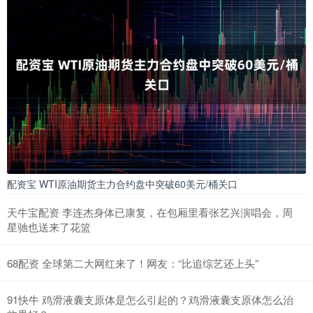
配资宝 WTI原油期货主力合约盘中突破60美元/桶关口
天牛宝配资 李连杰身体已康复，在包厢里看张艺兴演唱会，周
星驰也送来了花篮
68配资 全球第二大网红来了！网友：“比追综艺还上头”
91快牛 鸡滑液囊支原体是怎么引起的？鸡滑液囊支原体怎么治