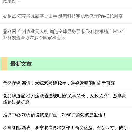
效果好？
盈易点 江苏省战新基金出手 纵苇科技完成数亿元Pre-C轮融资
盈利网 广州农业无人机 翱翔全球显身手 极飞科技根植广州18年
业务覆盖全球70多个国家和地区
最新文章
景盛配资 离谱！录综艺被缠12年，逼婚索赔闹剧终于落幕
老品牌速配 柳州这条通道被吐槽“又臭又长，人多又挤”，放学高
峰路过是折磨
浩鼎中心 20万的爱彼是排面，2950块的爱彼是生活！
玖富智配 新表｜积家北宸再出新作！渐变蓝盘、全新尺寸、防水