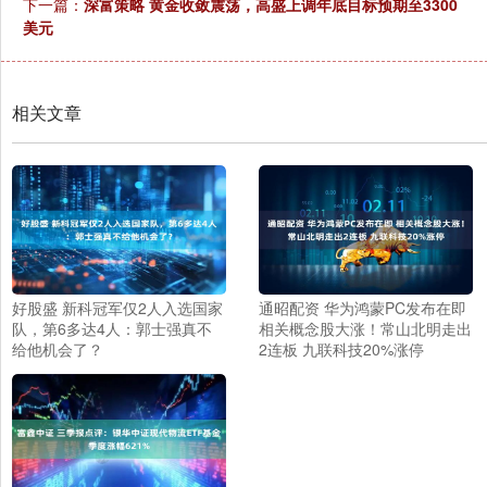
下一篇：
深富策略 黄金收敛震荡，高盛上调年底目标预期至3300
美元
相关文章
好股盛 新科冠军仅2人入选国家
通昭配资 华为鸿蒙PC发布在即
队，第6多达4人：郭士强真不
相关概念股大涨！常山北明走出
给他机会了？
2连板 九联科技20%涨停