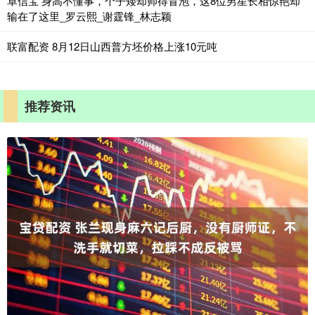
卓信宝 身高不懂事，个子矮却帅得冒泡，这8位男星长相惊艳却
输在了这里_罗云熙_谢霆锋_林志颖
联富配资 8月12日山西普方坯价格上涨10元吨
推荐资讯