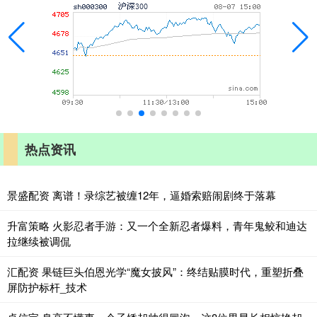
热点资讯
景盛配资 离谱！录综艺被缠12年，逼婚索赔闹剧终于落幕
升富策略 火影忍者手游：又一个全新忍者爆料，青年鬼鲛和迪达
拉继续被调侃
汇配资 果链巨头伯恩光学“魔女披风”：终结贴膜时代，重塑折叠
屏防护标杆_技术