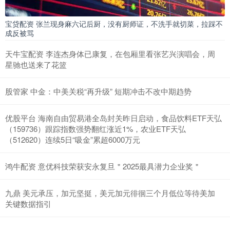
宝贷配资 张兰现身麻六记后厨，没有厨师证，不洗手就切菜，拉踩不
成反被骂
天牛宝配资 李连杰身体已康复，在包厢里看张艺兴演唱会，周
星驰也送来了花篮
股管家 中金：中美关税“再升级” 短期冲击不改中期趋势
优股平台 海南自由贸易港全岛封关昨日启动，食品饮料ETF天弘
（159736）跟踪指数强势翻红涨近1%，农业ETF天弘
（512620）连续5日“吸金”累超6000万元
鸿牛配资 意优科技荣获安永复旦＂2025最具潜力企业奖＂
九鼎 美元承压，加元坚挺，美元加元徘徊三个月低位等待美加
关键数据指引