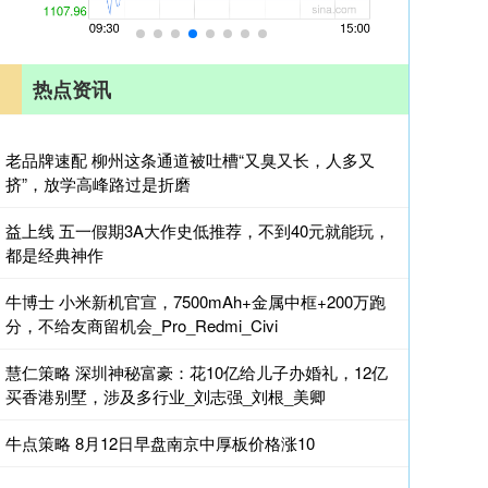
热点资讯
老品牌速配 柳州这条通道被吐槽“又臭又长，人多又
挤”，放学高峰路过是折磨
益上线 五一假期3A大作史低推荐，不到40元就能玩，
都是经典神作
牛博士 小米新机官宣，7500mAh+金属中框+200万跑
分，不给友商留机会_Pro_Redmi_Civi
慧仁策略 深圳神秘富豪：花10亿给儿子办婚礼，12亿
买香港别墅，涉及多行业_刘志强_刘根_美卿
牛点策略 8月12日早盘南京中厚板价格涨10