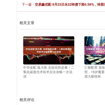
下一篇：
交易鑫优配 9月23日永22转债下跌0.59%，转股溢
相关文章
中华金配 狐大医 去痣祛疤必看！二
汇银配资 袁
氧化碳激光术前术后全攻略一次说
照，18岁魔
清
眉大眼很帅
相关评论