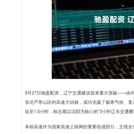
深证成指
14311.01
.68
1.02%
200.89
1
9月27日驰盈配资，辽宁交通建设迎来重大突破——
东北严寒山区的高速大动脉，成功克服了极寒气候、复
短至1.5小时，标志着以沈阳为核心的“3小时辽东交通圈
本桓高速作为国家高速公路网的重要组成部分，主线全长