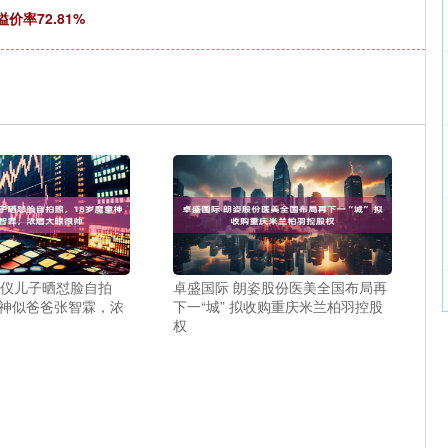
价率72.81%
咏仪儿子晒怼脸自拍
卓盛国际 朗姿股份医美全国布局再
童神似爸爸张智霖，浓
下一“城” 拟收购重庆米兰柏羽控股
权