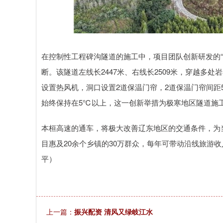
在控制性工程碑沟隧道的施工中，项目团队创新研发的“
断。该隧道左线长2447米、右线长2509米，穿越多
设置热风机，洞口设置2道保温门帘，2道保温门帘间距
始终保持在5℃以上，这一创新举措为极寒地区隧道施工
本桓高速的通车，将极大改善辽东地区的交通条件，为
目惠及20余个乡镇的30万群众，每年可带动沿线旅游收
平）
上一篇：
振兴配资 清风又绿岐江水