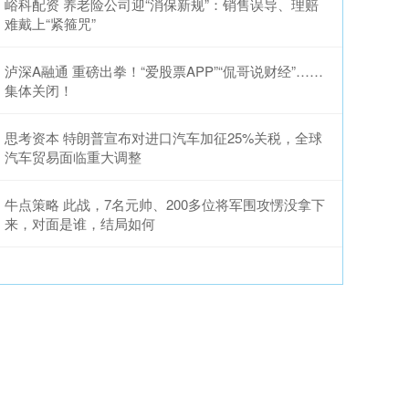
峪科配资 养老险公司迎“消保新规”：销售误导、理赔
难戴上“紧箍咒”
泸深A融通 重磅出拳！“爱股票APP”“侃哥说财经”……
集体关闭！
思考资本 特朗普宣布对进口汽车加征25%关税，全球
汽车贸易面临重大调整
牛点策略 此战，7名元帅、200多位将军围攻愣没拿下
来，对面是谁，结局如何