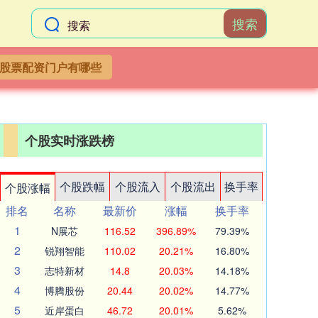
搜索
股票配资门户有哪些
个股实时涨跌榜
个股跌幅
个股流入
个股流出
换手率
个股涨幅
排名
名称
最新价
涨幅
换手率
1
N展芯
116.52
396.89%
79.39%
2
锐翔智能
110.02
20.21%
16.80%
3
志特新材
14.8
20.03%
14.18%
4
博腾股份
20.44
20.02%
14.77%
5
近岸蛋白
46.72
20.01%
5.62%