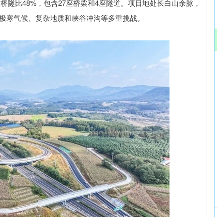
，桥隧比48%，包含27座桥梁和4座隧道。项目地处长白山余脉，
面临极寒气候、复杂地质和峡谷冲沟等多重挑战。