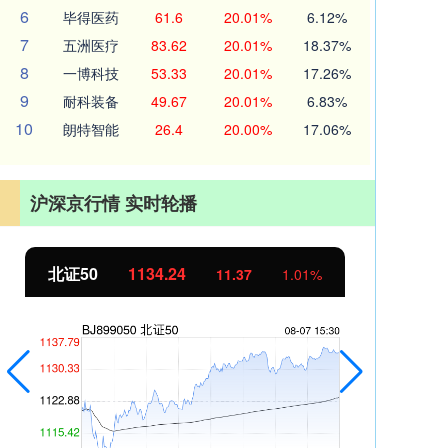
6
毕得医药
61.6
20.01%
6.12%
7
五洲医疗
83.62
20.01%
18.37%
8
一博科技
53.33
20.01%
17.26%
9
耐科装备
49.67
20.01%
6.83%
10
朗特智能
26.4
20.00%
17.06%
沪深京行情 实时轮播
北证50
1134.24
创
11.37
1.01%