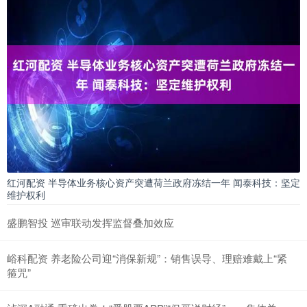
红河配资 半导体业务核心资产突遭荷兰政府冻结一年 闻泰科技：坚定
维护权利
盛鹏智投 巡审联动发挥监督叠加效应
峪科配资 养老险公司迎“消保新规”：销售误导、理赔难戴上“紧
箍咒”