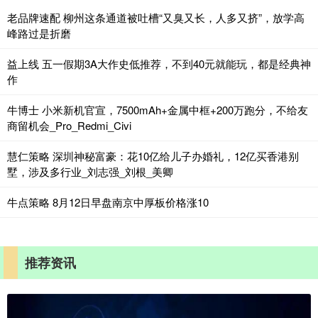
老品牌速配 柳州这条通道被吐槽“又臭又长，人多又挤”，放学高
峰路过是折磨
益上线 五一假期3A大作史低推荐，不到40元就能玩，都是经典神
作
牛博士 小米新机官宣，7500mAh+金属中框+200万跑分，不给友
商留机会_Pro_Redmi_Civi
慧仁策略 深圳神秘富豪：花10亿给儿子办婚礼，12亿买香港别
墅，涉及多行业_刘志强_刘根_美卿
牛点策略 8月12日早盘南京中厚板价格涨10
推荐资讯