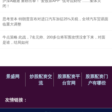
泸深A融通 重磅出拳！“爱股票APP”“侃哥说财经”……集体关
闭！
思考资本 特朗普宣布对进口汽车加征25%关税，全球汽车贸易面
临重大调整
牛点策略 此战，7名元帅、200多位将军围攻愣没拿下来，对面
是谁，结局如何
景盛网
炒股配资交
股票配资平
股票配资门
流
台官网
户有哪些
友情链接：