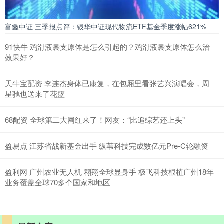
富鑫中证 三季报点评：银华中证现代物流ETF基金季度涨幅621%
91快牛 鸡滑液囊支原体是怎么引起的？鸡滑液囊支原体怎么治
效果好？
天牛宝配资 李连杰身体已康复，在包厢里看张艺兴演唱会，周
星驰也送来了花篮
68配资 全球第二大网红来了！网友：“比追综艺还上头”
盈易点 江苏省战新基金出手 纵苇科技完成数亿元Pre-C轮融资
盈利网 广州农业无人机 翱翔全球显身手 极飞科技根植广州18年
业务覆盖全球70多个国家和地区