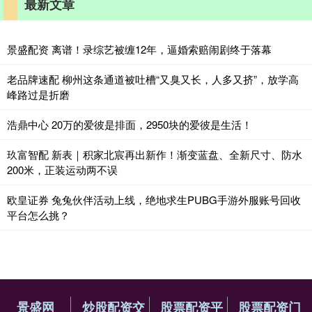
最新文章
景盛配资 离谱！录综艺被缠12年，逼婚索赔闹剧终于落幕
老品牌速配 柳州这条通道被吐槽“又臭又长，人多又挤”，放学高
峰路过是折磨
浩鼎中心 20万的爱彼是排面，2950块的爱彼是生活！
玖富智配 新表｜积家北宸再出新作！渐变蓝盘、全新尺寸、防水
200米，正装运动两不误
欧皇证券 兔兔伙伴活动上线，绝地求生PUBG手游外服账号回收
平台怎么挑？
景盛网
炒股配资交
股票配资平
股票配资门