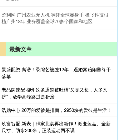
盈利网 广州农业无人机 翱翔全球显身手 极飞科技根
植广州18年 业务覆盖全球70多个国家和地区
最新文章
景盛配资 离谱！录综艺被缠12年，逼婚索赔闹剧终于
落幕
老品牌速配 柳州这条通道被吐槽“又臭又长，人多又
挤”，放学高峰路过是折磨
浩鼎中心 20万的爱彼是排面，2950块的爱彼是生活！
玖富智配 新表｜积家北宸再出新作！渐变蓝盘、全新
尺寸、防水200米，正装运动两不误