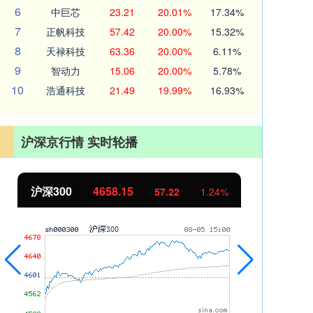
6
中巨芯
23.21
20.01%
17.34%
7
正帆科技
57.42
20.00%
15.32%
8
天禄科技
63.36
20.00%
6.11%
9
智动力
15.06
20.00%
5.78%
10
浩通科技
21.49
19.99%
16.93%
沪深京行情 实时轮播
北证50
1119.46
创
25.97
2.38%