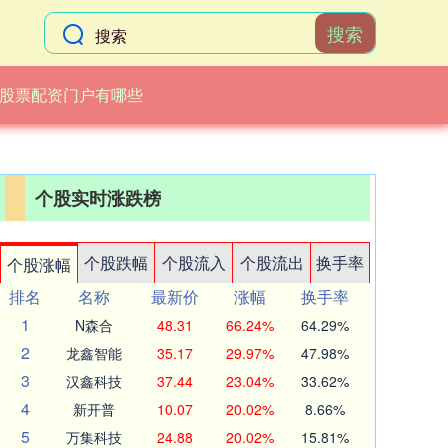
搜索
股票配资门户有哪些
个股实时涨跌榜
个股跌幅
个股流入
个股流出
换手率
个股涨幅
排名
名称
最新价
涨幅
换手率
1
N森合
48.31
66.24%
64.29%
2
龙鑫智能
35.17
29.97%
47.98%
3
汉鑫科技
37.44
23.04%
33.62%
4
新开普
10.07
20.02%
8.66%
5
万集科技
24.88
20.02%
15.81%