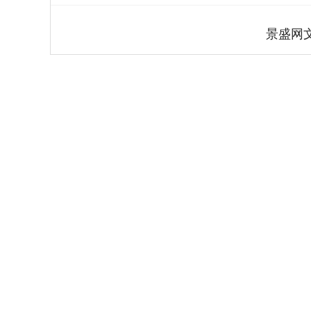
景盛网
深证成指
14144.20
.15
1.47%
258.49
1