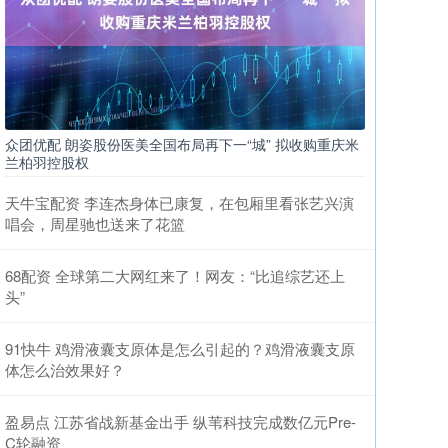
众团优配 朗姿股份医美全国布局再下一“城” 拟收购重庆米
兰柏羽控股权
天牛宝配资 李连杰身体已康复，在包厢里看张艺兴演
唱会，周星驰也送来了花篮
68配资 全球第二大网红来了！网友：“比追综艺还上
头”
91快牛 鸡滑液囊支原体是怎么引起的？鸡滑液囊支原
体怎么治效果好？
盈易点 江苏省战新基金出手 纵苇科技完成数亿元Pre-
C轮融资