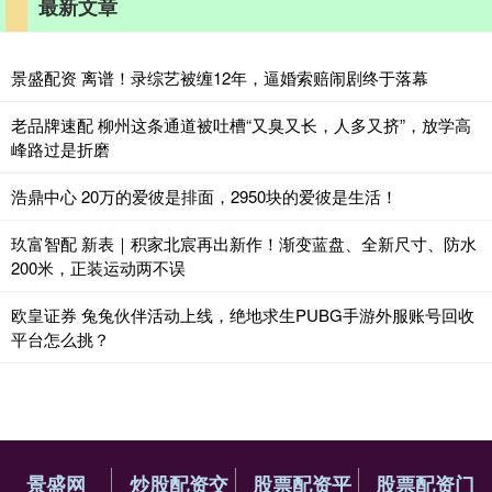
最新文章
景盛配资 离谱！录综艺被缠12年，逼婚索赔闹剧终于落幕
老品牌速配 柳州这条通道被吐槽“又臭又长，人多又挤”，放学高
峰路过是折磨
浩鼎中心 20万的爱彼是排面，2950块的爱彼是生活！
玖富智配 新表｜积家北宸再出新作！渐变蓝盘、全新尺寸、防水
200米，正装运动两不误
欧皇证券 兔兔伙伴活动上线，绝地求生PUBG手游外服账号回收
平台怎么挑？
景盛网
炒股配资交
股票配资平
股票配资门