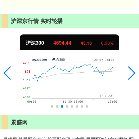
沪深京行情 实时轮播
沪深300
4694.44
43.13
0.93%
景盛网