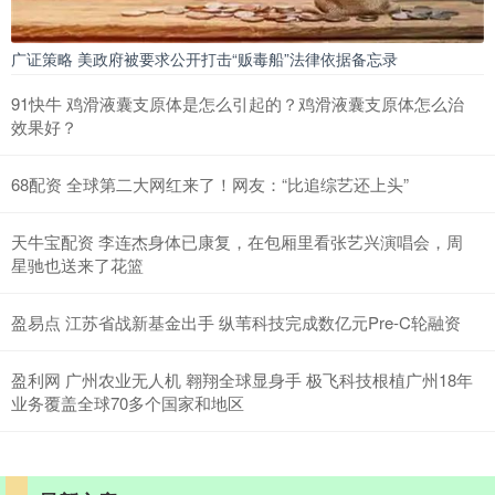
广证策略 美政府被要求公开打击“贩毒船”法律依据备忘录
91快牛 鸡滑液囊支原体是怎么引起的？鸡滑液囊支原体怎么治
效果好？
68配资 全球第二大网红来了！网友：“比追综艺还上头”
天牛宝配资 李连杰身体已康复，在包厢里看张艺兴演唱会，周
星驰也送来了花篮
盈易点 江苏省战新基金出手 纵苇科技完成数亿元Pre-C轮融资
盈利网 广州农业无人机 翱翔全球显身手 极飞科技根植广州18年
业务覆盖全球70多个国家和地区