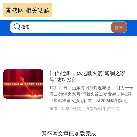
景盛网 相关话题
搜索
仁信配资 固体运载火箭“海澜之家
号”成功发射
10月11日，山东海阳市附近海域，“引力一号
遥二·海澜之家号”运载火箭成功发射，将3颗
卫星精准送入预定轨道。继2024年初实现历
史性首飞之后，这枚备受瞩目的“国....
查看：
222
分类：
股票配资平台官网
景盛网文章已加载完成