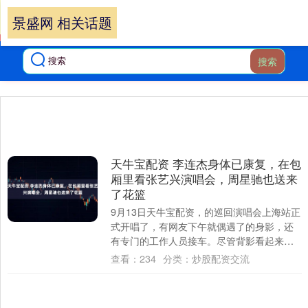
景盛网 相关话题
搜索
天牛宝配资 李连杰身体已康复，在包
厢里看张艺兴演唱会，周星驰也送来
了花篮
9月13日天牛宝配资，的巡回演唱会上海站正
式开唱了，有网友下午就偶遇了的身影，还
有专门的工作人员接车。尽管背影看起来，
身姿看起来都实打实的像李连杰，但总归还
查看：
234
分类：
炒股配资交流
是有....