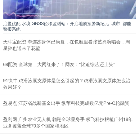
启盈优配 水境 GNSS位移监测站：开启地质预警新纪元_城市_都能_
警报系统
天牛宝配资 李连杰身体已康复，在包厢里看张艺兴演唱会，周
星驰也送来了花篮
68配资 全球第二大网红来了！网友：“比追综艺还上头”
91快牛 鸡滑液囊支原体是怎么引起的？鸡滑液囊支原体怎么治
效果好？
盈易点 江苏省战新基金出手 纵苇科技完成数亿元Pre-C轮融资
盈利网 广州农业无人机 翱翔全球显身手 极飞科技根植广州18年
业务覆盖全球70多个国家和地区