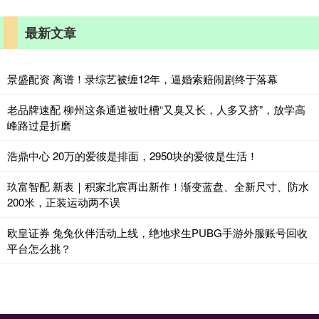
最新文章
景盛配资 离谱！录综艺被缠12年，逼婚索赔闹剧终于落幕
老品牌速配 柳州这条通道被吐槽“又臭又长，人多又挤”，放学高
峰路过是折磨
浩鼎中心 20万的爱彼是排面，2950块的爱彼是生活！
玖富智配 新表｜积家北宸再出新作！渐变蓝盘、全新尺寸、防水
200米，正装运动两不误
欧皇证券 兔兔伙伴活动上线，绝地求生PUBG手游外服账号回收
平台怎么挑？